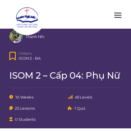
Home
Các chương trình đào tạo online
ISOM
ISOM 2 - BA
ISOM 2 – Cấp 04: Phụ Nữ
Instructor
Thanh Nhi
Category
ISOM 2 - BA
ISOM 2 – Cấp 04: Phụ Nữ
10 Weeks
All Levels
25 Lessons
1 Quiz
0 Students