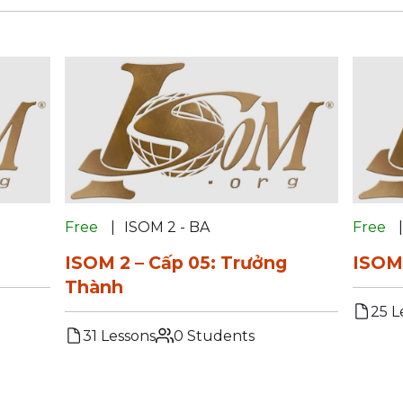
Free
ISOM 2 - BA
Free
ISOM 2 – Cấp 05: Trưởng
ISOM 
Thành
25 L
31 Lessons
0 Students